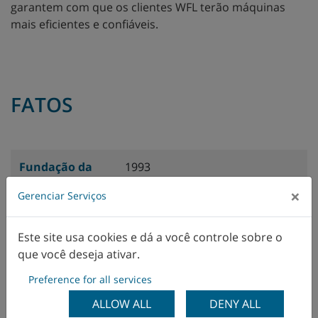
garantem com que os clientes WFL terão máquinas
mais eficientes e confiáveis.
FATOS
Fundação da
1993
Empresa
×
Gerenciar Serviços
Forma de
Empresa limitada privada
negócios
:
(GmbH & Co. KG)
Este site usa cookies e dá a você controle sobre o
que você deseja ativar.
Diretor
Stefan Hackl , Günther Mayr,
Preference for all services
Administrativo
:
Franz Schön
ALLOW ALL
DENY ALL