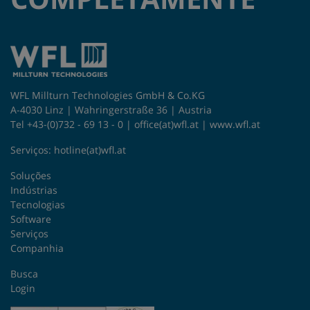
WFL Millturn Technologies GmbH & Co.KG
A-4030 Linz | Wahringerstraße 36 | Austria
Tel +43-(0)732 - 69 13 - 0 |
office(at)wfl.at
|
www.wfl.at
Serviços:
hotline(at)wfl.at
Soluções
Indústrias
Tecnologias
Software
Serviços
Companhia
Busca
Login