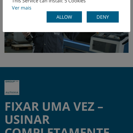
This Service can install: 5 Cookies
Ver mais
ALLOW
DENY
FIXAR UMA VEZ –
USINAR
COMPLETAMENTE