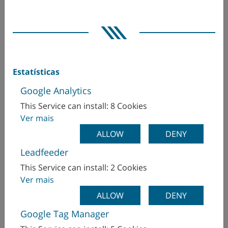
Filiais
:
Austria, Germany, France,
United Kingdom, USA, Brasil,
China, India
Representação
:
Mundial
Estatísticas
Empregados
~ 500 mundial
Atuais
:
Google Analytics
This Service can install: 8 Cookies
Relação de
> 95%
Ver mais
Exportação
ALLOW
DENY
Leadfeeder
This Service can install: 2 Cookies
Ver mais
Venham nos conhecer ...
ALLOW
DENY
Google Tag Manager