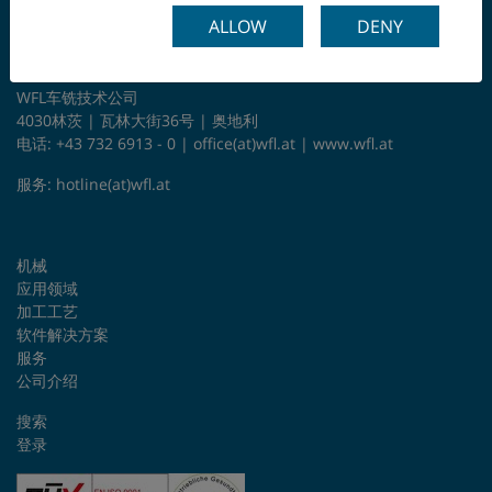
ALLOW
DENY
WFL车铣技术公司
4030林茨 | 瓦林大街36号 | 奥地利
电话: +43 732 6913 - 0 |
office(at)wfl.at
|
www.wfl.at
服务:
hotline(at)wfl.at
机械
应用领域
加工工艺
软件解决方案
服务
公司介绍
搜索
登录