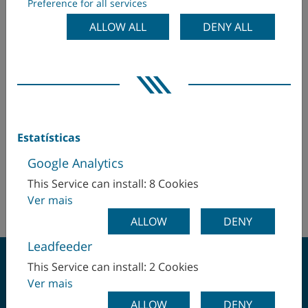
Preference for all services
Dinamarca
WFL Millturn Technologies GmbH & Co. KG
ALLOW ALL
DENY ALL
Wahringerstraße 36
Egito
4030 Linz
Egito
Emirados Árabes Unidos
Mr. Hakan Koc
Equador
hakan.koc(at)wfl.at
Estatísticas
+43 732 6913/2329
Eslováquia
Google Analytics
+43 (664) 8829 3559
This Service can install: 8 Cookies
Espanha
http://www.wfl.at
Ver mais
Finlândia
ALLOW
DENY
Leadfeeder
França
This Service can install: 2 Cookies
Ver mais
Hungria
ALLOW
DENY