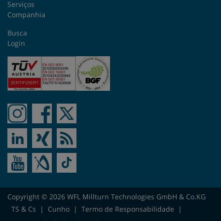
Serviços
Reino Unido
Companhia
República Checa
Busca
Login
Roménia
Suécia
Suíça
Taiwan
Turquia
Ucrânia
Copyright © 2026 WFL Millturn Technologies GmbH & Co.KG
Venezuela
TS & Cs
|
Cunho
|
Termo de Responsabilidade
|