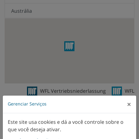
Austrália
Brasil
Bélgica
Canadá
Chile
China
WFL Vertriebsniederlassung
WFL
Vertreter
Cingapura
×
Gerenciar Serviços
Colômbia
Este site usa cookies e dá a você controle sobre o
que você deseja ativar.
Corea