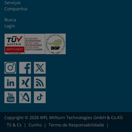
Serviços
Reino Unido
Companhia
República Checa
Busca
Login
Roménia
Suécia
Suíça
Taiwan
Turquia
Ucrânia
Copyright © 2026 WFL Millturn Technologies GmbH & Co.KG
Venezuela
TS & Cs
|
Cunho
|
Termo de Responsabilidade
|