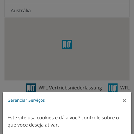
Austrália
Brasil
Bélgica
Canadá
Chile
China
WFL Vertriebsniederlassung
WFL
Vertreter
Cingapura
×
Gerenciar Serviços
Colômbia
Este site usa cookies e dá a você controle sobre o
que você deseja ativar.
Corea