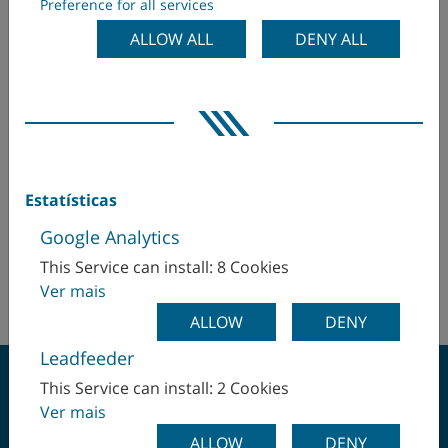
Preference for all services
Dinamarca
WFL Millturn Technologies GmbH & Co. KG
ALLOW ALL
DENY ALL
Wahringerstraße 36
Egito
4030 Linz
Ucrânia
Emirados Árabes Unidos
Hr. Stefan Habinger
Equador
stefan.habinger(at)wfl.at
Estatísticas
+43 732 6913/8786
Eslováquia
Google Analytics
+43 (664) 5439 058
This Service can install: 8 Cookies
Espanha
http://www.wfl.at
Ver mais
Finlândia
ALLOW
DENY
Leadfeeder
França
This Service can install: 2 Cookies
Ver mais
Hungria
ALLOW
DENY