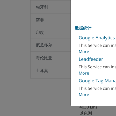
匈牙利
南非
数据统计
印度
Google Analytics
厄瓜多尔
This Service can ins
More
哥伦比亚
Leadfeeder
This Service can ins
土耳其
More
Google Tag Man
埃及
This Service can ins
WFL Millturn Tec
More
墨西哥
Wahringerstraße 
4030 Linz
奥地利
以色列