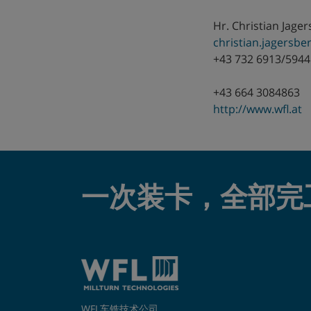
委内瑞拉
Hr. Christian Jage
christian.jagersber
巴西
+43 732 6913/5944
德国
+43 664 3084863
http://www.wfl.at
意大利
挪威
捷克
一次装卡，全部完
斯洛文尼亚
新加坡
新西兰
WFL车铣技术公司