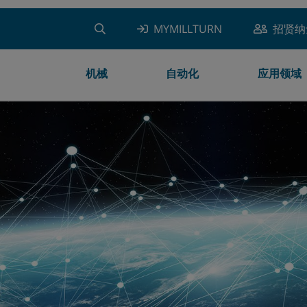
MYMILLTURN
招贤纳
机械
自动化
应用领域
车铣复合加工中心
龙门机械手
航空航天领域
加工技术
编程 & 仿真
WFL客户服务
关于WFL
新闻
车床
机器人单元
汽车工业领域
测量技术
生产
培训
成功之路
WFL TECTALK
产品优势
多重链接
印刷机械领域
增材制造
MYWFL
TOOLING SOLUTIONS
全球合作伙伴
WFL视  觉
二手机床
移动机器人自动化
能源技术领域
MANUFACTURING SOLUTIONS
社会参与活动
MILLTURN 可在短时间内提供
抓取器系统
液压与气动领域
RETRO-FIT SOLUTIONS
视频
附加站
塑料机械领域
MYMILLTURN
招贤纳士
工件库
油气领域
销售办公室