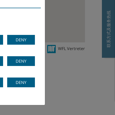
联系方式及服务热线
DENY
ertriebsniederlassung
WFL Vertreter
DENY
DENY