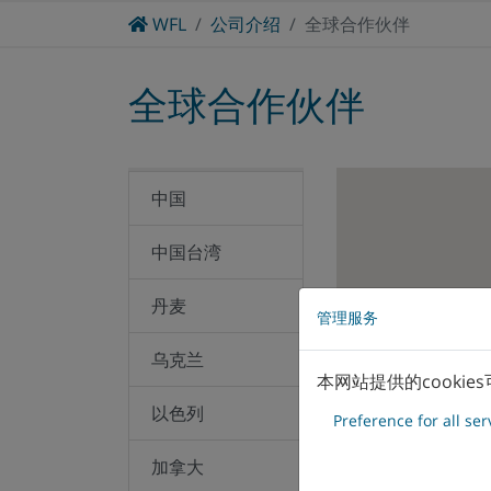
Home
WFL
公司介绍
全球合作伙伴
合同制造
曲轴加工领域
工程机械领域
全球合作伙伴
中国
中国台湾
丹麦
管理服务
乌克兰
本网站提供的cooki
以色列
Preference for all ser
加拿大