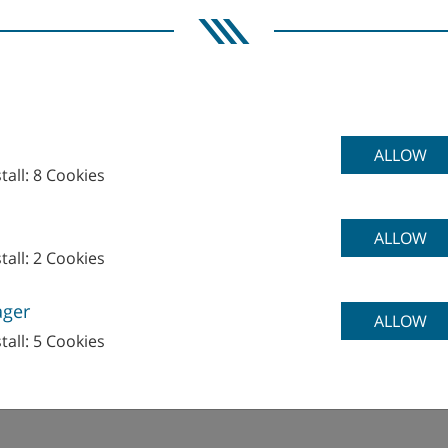
ALLOW
tall: 8 Cookies
WFL V
ALLOW
tall: 2 Cookies
ager
ALLOW
tall: 5 Cookies
hnologies GmbH & Co. KG
36