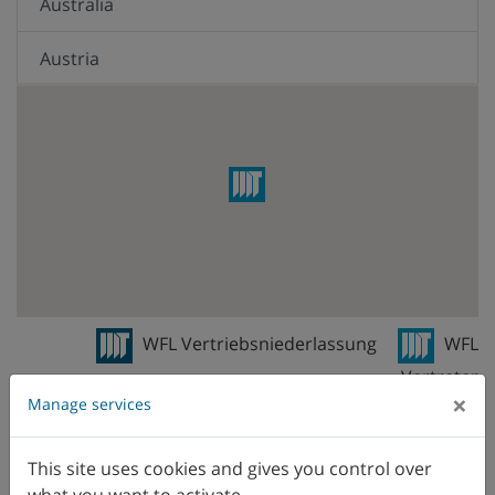
Australia
Austria
Belgio
Brasile
Canada
Cile
Cina
WFL Vertriebsniederlassung
WFL
Vertreter
Colombia
×
Manage services
Corea
This site uses cookies and gives you control over
Danimarca