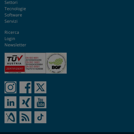
Settori
Tecnologie
Romania
Software
Servizi
Singapore
Ricerca
Login
Slovacchia
Newsletter
Spagna
Stati Uniti
Sudafrica
Svezia
Svizzera
Taiwan