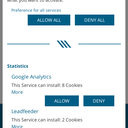
what you want to activate.
Preference for all services
Ecuador
WFL Millturn Technologies GmbH & Co. KG
ALLOW ALL
DENY ALL
Wahringerstraße 36
Egitto
4030 Linz
Israele
Emirati Arabi Uniti
Hr. Christian Jagersberger
Finlandia
christian.jagersberger(at)wfl.at
+43 732 6913/5944
Statistics
Francia
Google Analytics
+43 664 3084863
Germania
This Service can install: 8 Cookies
http://www.wfl.at
More
Giappone
ALLOW
DENY
Leadfeeder
Gran Bretagna
This Service can install: 2 Cookies
India
More