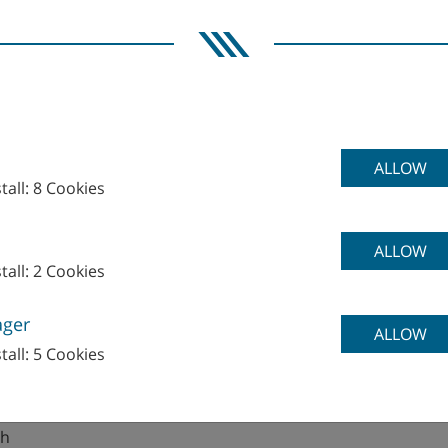
ALLOW
tall: 8 Cookies
WFL V
ALLOW
tall: 2 Cookies
ager
ALLOW
nologies UK Ltd.
tall: 5 Cookies
shire
gh