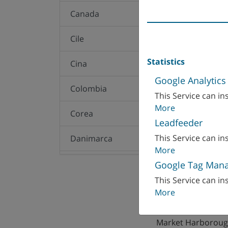
Canada
Cile
Statistics
Cina
Google Analytics
Colombia
This Service can ins
More
Corea
Leadfeeder
This Service can ins
Danimarca
More
Ecuador
Google Tag Man
WFL Millturn Tech
This Service can ins
Egitto
More
Springfield Street
LE16 8BD Leicester
Emirati Arabi
Market Harborou
Uniti