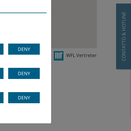
CONTATTO & HOTLINE
DENY
ertriebsniederlassung
WFL Vertreter
DENY
DENY