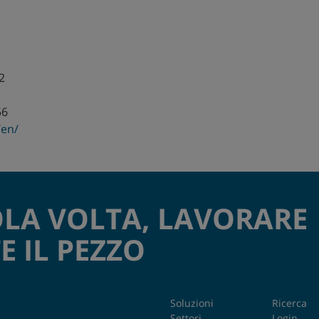
2
56
/en/
OLA VOLTA, LAVORARE
 IL PEZZO
Soluzioni
Ricerca
Settori
Login