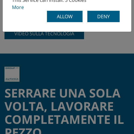
This Service can install: 5 Cookies
degli azionamenti piuttosto elevate nel funzionamento
More
continuo.
ALLOW
DENY
VIDEO SULLA TECNOLOGIA
SERRARE UNA SOLA
VOLTA, LAVORARE
COMPLETAMENTE IL
PEZZO