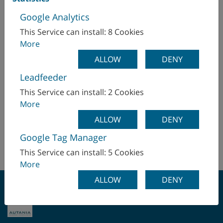
Google Analytics
This Service can install: 8 Cookies
Ottimizzazione del numero di pezzi
More
prodotti e dei tempi di lavorazione
ALLOW
DENY
Non siete soddisfatti dei risultati della vostra
produzione attuale? Un tecnico interviene sul posto
Leadfeeder
per assicurare che vengano raggiunti tempi di
This Service can install: 2 Cookies
lavorazione e processi di produzione (cicli operativi)
More
ottimali e una qualità ottimale dei pezzi prodotti.
ALLOW
DENY
L'obiettivo è un sistema di produzione perfetto.
Google Tag Manager
This Service can install: 5 Cookies
More
ALLOW
DENY