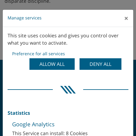
disparate discipline.
Abbiamo destato il tuo interesse?
×
Manage services
Mandaci la tua candidatura oggi stesso!
This site uses cookies and gives you control over
ATTUALI OFFERTE DI LAVORO
what you want to activate.
Preference for all services
ALLOW ALL
DENY ALL
SERRARE UNA SOLA
VOLTA, LAVORARE
Statistics
COMPLETAMENTE IL
Google Analytics
This Service can install: 8 Cookies