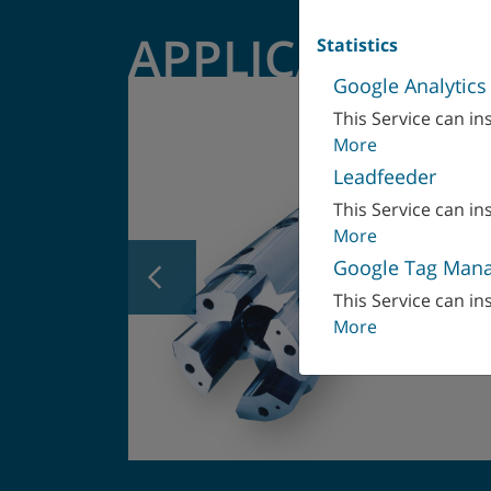
APPLICAZIONI
Statistics
Google Analytics
This Service can ins
More
Leadfeeder
This Service can ins
More
Google Tag Man
Navigation Previous
This Service can ins
More