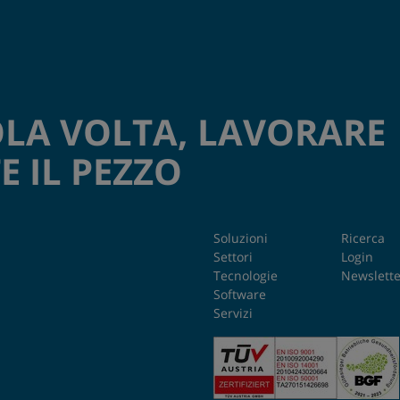
OLA VOLTA, LAVORARE
 IL PEZZO
Soluzioni
Ricerca
Settori
Login
Tecnologie
Newslette
Software
Servizi