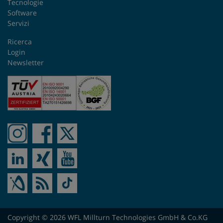
Tecnologie
Software
Romania
Servizi
Singapore
Ricerca
Login
Newsletter
Slovacchia
Spagna
Stati Uniti
Sudafrica
Svezia
Svizzera
Taiwan
Copyright © 2026 WFL Millturn Technologies GmbH & Co.KG