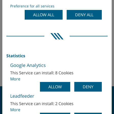
Preference for all services
Ecuador
Intermach Ltda.
ALLOW ALL
DENY ALL
Carrera 30Bis N° 5 B - 40
Egitto
Bogotà D.C.
Colombia
Emirati Arabi Uniti
Sr. Ryno Isaksson
Finlandia
rip(at)intermach.com.co
Statistics
+57 31 3421 5645
Francia
+57 12 3728 40
Google Analytics
http://www.intermach.com.co
This Service can install: 8 Cookies
Germania
More
Giappone
ALLOW
DENY
Leadfeeder
Gran Bretagna
This Service can install: 2 Cookies
More
India