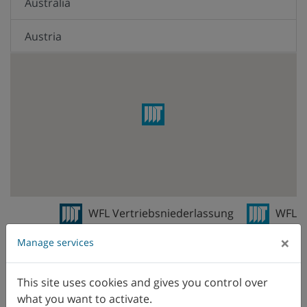
Australia
Austria
Belgio
Brasile
Canada
Cile
Cina
WFL Vertriebsniederlassung
WFL
Vertreter
Colombia
×
Manage services
Corea
This site uses cookies and gives you control over
what you want to activate.
Danimarca