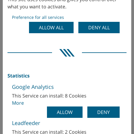
Colombia
what you want to activate.
Preference for all services
Corea
ALLOW ALL
DENY ALL
Dinamarca
WFL Millturn Technologies UK Ltd.
Springfield Street
EE. UU.
LE16 8BD Leicestershire
Market Harborough
Ecuador
Gran Bretaña
Statistics
Egipto
Mr. Steve Malone
Google Analytics
office(at)wfl-uk.net
Emiratos Árabes Unidos
+44 (0) 1858 467182
This Service can install: 8 Cookies
More
Eslovaquia
+44 (0) 7878 429 956
ALLOW
DENY
https://www.wfl.at/en/
España
Leadfeeder
This Service can install: 2 Cookies