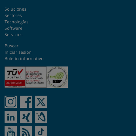
Soluciones
Nueva Zelanda
Sectores
Tecnologías
Software
Países Bajos
Servicios
Perú
Buscar
Iniciar sesión
Polonia
Boletín informativo
República Checa
Rumanía
Singapur
Sudáfrica
Suecia