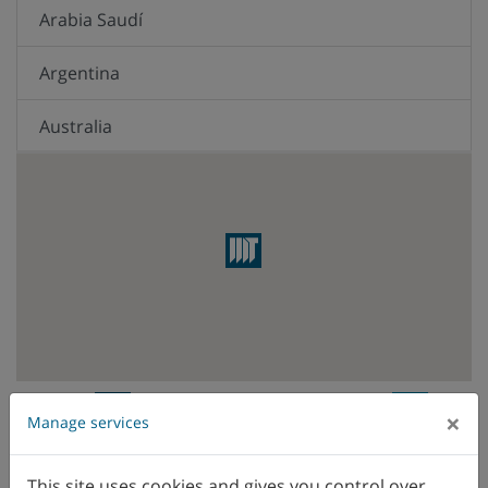
Arabia Saudí
Argentina
Australia
Austria
Brasil
Bélgica
Canadá
Chile
WFL Vertriebsniederlassung
WFL
×
Manage services
Vertreter
China
This site uses cookies and gives you control over