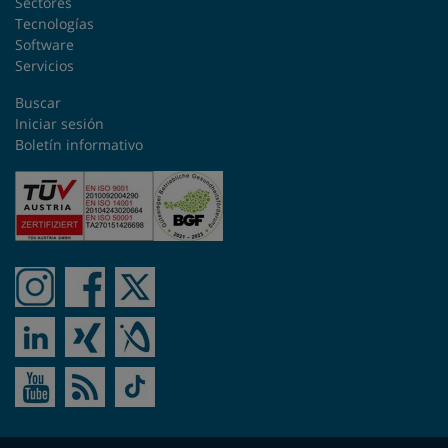
Sectores
Tecnologías
Software
Nueva Zelanda
Servicios
Países Bajos
Buscar
Iniciar sesión
Perú
Boletín informativo
Polonia
República Checa
Rumanía
Singapur
Sudáfrica
Suecia