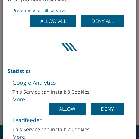
Colombia
Preference for all services
Corea
ALLOW ALL
DENY ALL
Dinamarca
Orient Machine Tool
50, Wanam-ro, Seongsan-gu
EE. UU.
51573 Gyeongnam
#811 Mecha zone, SK Technopark
Ecuador
Corea
Statistics
Egipto
Google Analytics
Att. Mr. Seungdo Yang / President
omtyang(at)naver.com
This Service can install: 8 Cookies
Emiratos Árabes Unidos
+82 55 275 4901
More
+82 55 275 4905
ALLOW
DENY
Eslovaquia
Leadfeeder
España
This Service can install: 2 Cookies
More