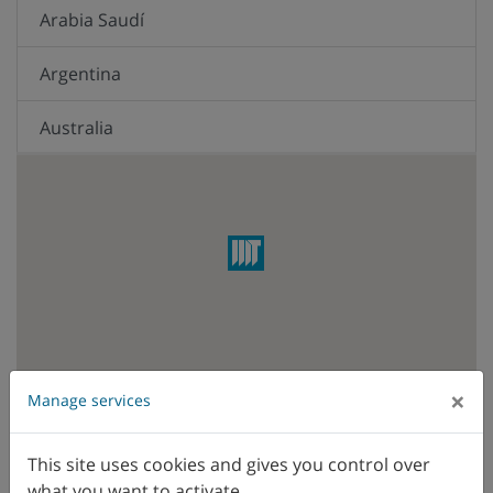
Arabia Saudí
Argentina
Australia
Austria
Brasil
Bélgica
Canadá
×
Chile
Manage services
WFL Vertriebsniederlassung
WFL
Vertreter
China
This site uses cookies and gives you control over
what you want to activate.