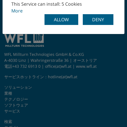
ワンチャッキングで最
チェコ
This Service can install: 5 Cookies
終工程まで
More
チリ
ALLOW
DENY
デンマーク
トルコ
WFL Millturn Technologies GmbH & Co.KG
ドイツ
A-4030 Linz | Wahringerstraße 36 | オーストリア
電話+43 732 6913 0 |
office(at)wfl.at
|
www.wfl.at
ニュージーランド
サービスホットライン：
hotline(at)wfl.at
ノルウェー
ソリューション
業種
ハンガリー
テクノロジー
ソフトウェア
フィンランド
サービス
検索
フランス