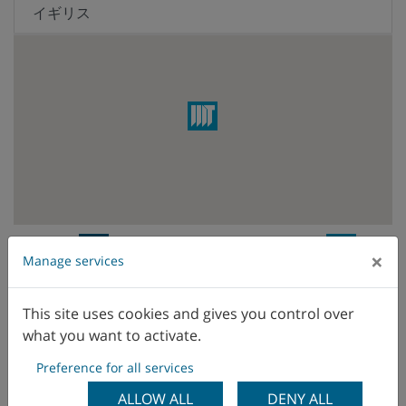
イギリス
イスラエル
イタリア
インド
ウクライナ
エクアドル
WFL Vertriebsniederlassung
WFL
×
Manage services
Vertreter
エジプト
This site uses cookies and gives you control over
オランダ
what you want to activate.
オーストラリア
Preference for all services
ALLOW ALL
DENY ALL