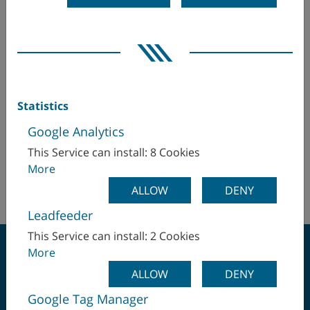
オーストリア
WFL Millturn Technologies GmbH & Co. KG
Wahringerstraße 36
カナダ
4030 Linz
イスラエル
コロンビア
Hr. Christian Jagersberger
Statistics
サウジアラビア
christian.jagersberger(at)wfl.at
Google Analytics
+43 732 6913/5944
シンガポール
This Service can install: 8 Cookies
+43 664 3084863
More
スイス
http://www.wfl.at
ALLOW
DENY
スウェーデン
Leadfeeder
This Service can install: 2 Cookies
スペイン
More
ALLOW
DENY
スロバキア
Google Tag Manager