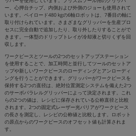
ッパーを使用しています。プリズムツール用のグリッパ
ー、心押台チップ、内側および外側のジョーも使用されて
います。ペイロード480 kgの6軸ロボットは、7番目の軸に
取り付けられています。さまざまなグリッパーを生産プロ
セスに完全自動で追加したり、取り外したりすることがで
きます。一体型のドリップトレイが冷却液と切りくずを回
収します。
ワークピースとツールの2つのセットアップステーション
を使用することで、加工時間と並行してツールのセットア
ップや新しいワークピースのローディングとアンローディ
ングを行うことができます。グリッパーがワークピースを
保持する2つの直径は、絶対位置測定システムを備えた2つ
のサーボパラレルグリッパーによって決定されます。これ
らの2つの値は、レシピに保存されている公称直径と比較
されます。2つの固定式レーザー光バリアがワークピース
の長さを測定し、レシピの公称値と比較します。ロボット
の原点からのワークピースのオフセット値も計算されま
す。