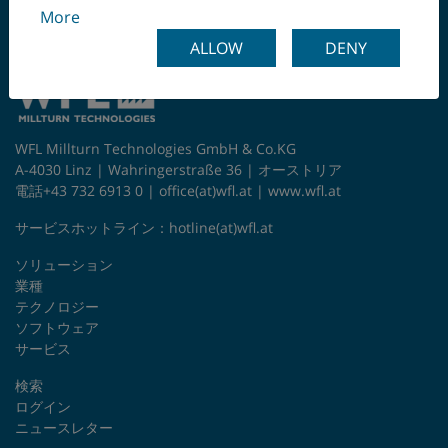
終工程まで
More
ALLOW
DENY
WFL Millturn Technologies GmbH & Co.KG
A-4030 Linz | Wahringerstraße 36 | オーストリア
電話+43 732 6913 0 |
office(at)wfl.at
|
www.wfl.at
サービスホットライン：
hotline(at)wfl.at
ソリューション
業種
テクノロジー
ソフトウェア
サービス
検索
ログイン
ニュースレター