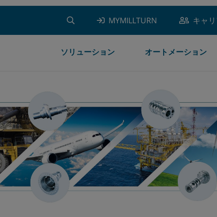
MYMILLTURN
キャリ
ソリューション
オートメーション
MILLTURN
ガントリーロボット
航空
加工テクノロジー
プログラミングとシュミレーション
WFLカスタマーサービス
沿革
ニュース
旋盤
ロボットセル
自動車
計測テクノロジー
生産
トレーニング
成功の歴史
WFL TECTALK
製品のメリット
機械ライン
印刷機
付加製造技術
MYWFL
ツーリングのソリューション
海外でのお問い合わせ先
COMPLETE
中古機
モバイルロボットオートメーション
エネルギー
製造のソリューション
イベント
MILLTURNはすぐに利用可能
グリッパーシステム
油圧および空気圧
レトロフィットのソリューション
キャリア
追加ステーション
プラスチック機械
MYMILLTURN
お問合せ
ワークピースの保管庫
石油・ガス