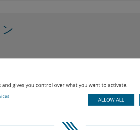
ョン
プメーカーが多いのは、決して偶然ではありません。WFLの MI
/>WFLのマシニングセンターは、世界最高の顧客満足度を誇っています。
s and gives you control over what you want to activate.
。WFLは、長年にわたる経験を活かして、完璧に成熟したマ
ます。<br/> <br/>
各分野におけるWFLのカスタマー：
vices
ALLOW ALL
自動車