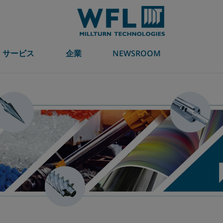
サービス
企業
NEWSROOM
加工テクノロジー
Millturn
業種
海外でのお問い合わせ先
myMILLTURN
ニュース