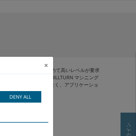
×
LLTURN 無しに、きわめて高いレベルが要求
<br/> <br/> MILLTURN マシニング
シンコンセプトだけではなく、アプリケーショ
DENY ALL
印刷機