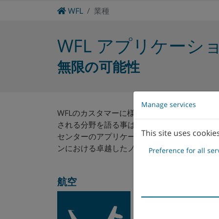
Home
WFL
業種
受託製造
クランクシャフト
産業機械
WFL アプリケーシ
無限の可能性
Manage services
WFLのカスタマーに様々なハイテク分野のトッ
される分野を語る事はできません。<br/> <br
This site uses cookie
センターのアプリケーションは、ほぼ無限です
ンにおける卓越したノウハウを自在に使いこなしてい
Preference for all ser
航空