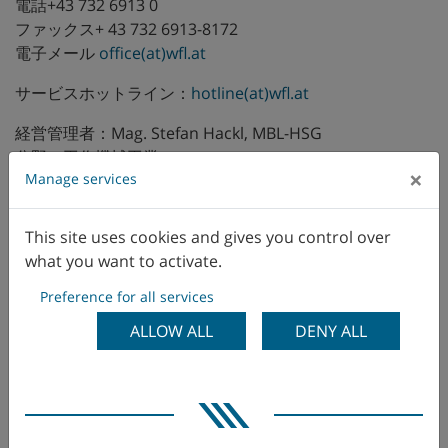
電話+43 732 6913 0
ファックス+ 43 732 6913-8172
電子メール
office(at)wfl.at
サービスホットライン：
hotline(at)wfl.at
経営管理者：Mag. Stefan Hackl, MBL-HSG
分野：工作機械工業
×
Manage services
事業目的：WFL Millturn Technologies GmbH & Co. KG
は、多機能ターニング・ドリル・フライスセンターの生産
This site uses cookies and gives you control over
および営業だけに集中しています。
what you want to activate.
州裁判所リンツ、FN 210325b
Preference for all services
UID ATU 51972806
ALLOW ALL
DENY ALL
DVR 0763772
編集：修士Sabine Steinkellner
marketing(at)wfl.at