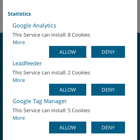
詳細については、
データ保護
の項目を参照してください
Statistics
TYPO3 CMS powered by SIWA
Google Analytics
This Service can install: 8 Cookies
More
ALLOW
DENY
Leadfeeder
ワンチャッキングで最
This Service can install: 2 Cookies
More
終工程まで
ALLOW
DENY
Google Tag Manager
This Service can install: 5 Cookies
More
ALLOW
DENY
WFL Millturn Technologies GmbH & Co.KG
A-4030 Linz | Wahringerstraße 36 | オーストリア