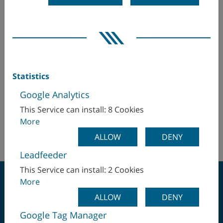
オーストリア
WFL Millturn Technologies Gmbh & Co. KG
3 route d’Aussonne
カナダ
31700 Cornebarrieu
フランス
コロンビア
Hr. Alexandre Peter
Statistics
サウジアラビア
office(at)wfl-france.com
Google Analytics
+33 (0)561 849301
シンガポール
This Service can install: 8 Cookies
+33 (0)6 48 77 69 44
More
スイス
https://www.wfl.at/fr/
ALLOW
DENY
スウェーデン
Leadfeeder
This Service can install: 2 Cookies
スペイン
More
ALLOW
DENY
スロバキア
Google Tag Manager