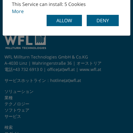
ワンチャッキングで最
チェコ
This Service can install: 5 Cookies
終工程まで
More
チリ
ALLOW
DENY
デンマーク
トルコ
WFL Millturn Technologies GmbH & Co.KG
ドイツ
A-4030 Linz | Wahringerstraße 36 | オーストリア
電話+43 732 6913 0 |
office(at)wfl.at
|
www.wfl.at
ニュージーランド
サービスホットライン：
hotline(at)wfl.at
ノルウェー
ソリューション
業種
ハンガリー
テクノロジー
ソフトウェア
フィンランド
サービス
検索
フランス