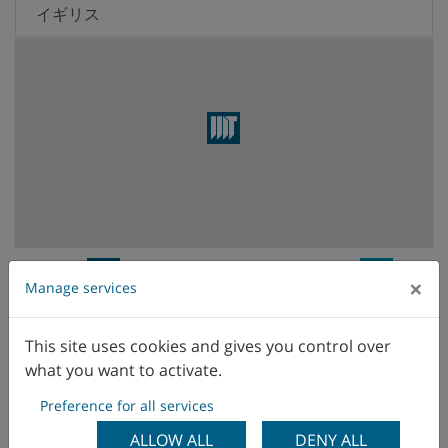
イギリス
イスラエル
イタリア
インド
ウクライナ
エクアドル
WFL Vertriebsniederlassung
WFL
×
Manage services
Vertreter
エジプト
This site uses cookies and gives you control over
オランダ
what you want to activate.
オーストラリア
Preference for all services
ALLOW ALL
DENY ALL