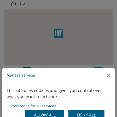
イギリス
イスラエル
イタリア
インド
ウクライナ
エクアドル
WFL Vertriebsniederlassung
WFL
×
Manage services
Vertreter
エジプト
This site uses cookies and gives you control over
オランダ
what you want to activate.
オーストラリア
Preference for all services
ALLOW ALL
DENY ALL