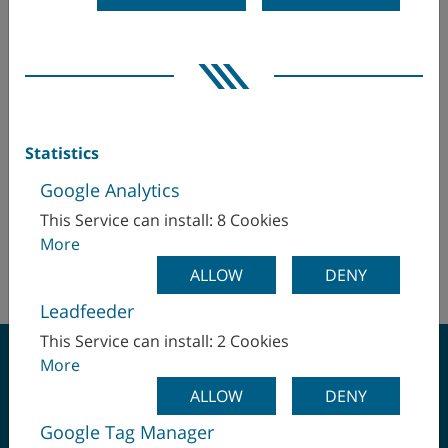
オーストリア
Masentia AB
Bredastensvägen 18
カナダ
331 44 Värnamo
スウェーデン
コロンビア
Mr Andreas Östberg
Statistics
サウジアラビア
aos(at)masentia.se
Google Analytics
+46 (370) 37 84 00
シンガポール
This Service can install: 8 Cookies
+46 (70) 348 99 54
More
スイス
http://www.masentia.com
ALLOW
DENY
スウェーデン
Leadfeeder
This Service can install: 2 Cookies
スペイン
More
ALLOW
DENY
スロバキア
Google Tag Manager