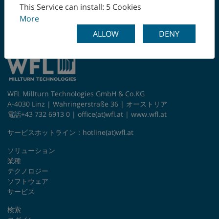
ワンチャッキングで最
チェコ
This Service can install: 5 Cookies
終工程まで
More
チリ
ALLOW
DENY
デンマーク
トルコ
WFL Millturn Technologies GmbH & Co.KG
ドイツ
A-4030 Linz | Wahringerstraße 36 | オーストリア
電話+43 732 6913 0 |
office(at)wfl.at
|
www.wfl.at
ニュージーランド
サービスホットライン：
hotline(at)wfl.at
ノルウェー
ソリューション
業種
ハンガリー
テクノロジー
ソフトウェア
フィンランド
サービス
検索
フランス