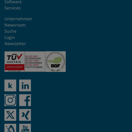
Software
Services
Slovakei
Unternehmen
Spanien
Newsroom
Suche
Login
Südafrika
Newsletter
Taiwan
Tschechien
Türkei
USA
Ukraine
Ungarn