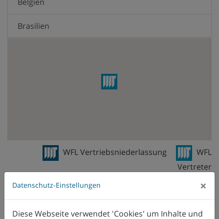
Belgien
Brasilien
Chile
China
Deutschland
Dänemark
Equador
WFL Vertriebsniederlassung
WFL
Vertreter
Finnland
×
Datenschutz-Einstellungen
Frankreich
Diese Webseite verwendet 'Cookies' um Inhalte und
Großbritannien