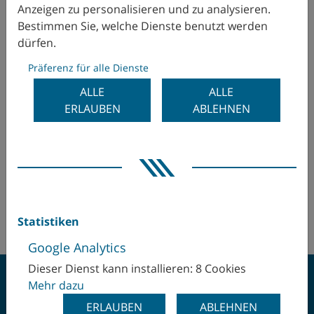
Anzeigen zu personalisieren und zu analysieren.
Bestimmen Sie, welche Dienste benutzt werden
Indien
Masentia AB
dürfen.
Bredastensvägen 18
Israel
Präferenz für alle Dienste
331 44 Värnamo
ALLE
ALLE
Schweden
Italien
ERLAUBEN
ABLEHNEN
Mr Andreas Östberg
Japan
aos(at)masentia.se
+46 (370) 37 84 00
Kanada
+46 (70) 348 99 54
Kolumbien
http://www.masentia.com
Statistiken
Korea
Google Analytics
Dieser Dienst kann installieren: 8 Cookies
Mexiko
Mehr dazu
Neuseeland
ERLAUBEN
ABLEHNEN