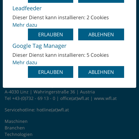
Leadfeeder
EINMAL SPANNEN -
Niederlande
Dieser Dienst kann installieren: 2 Cookies
KOMPLETT
Mehr dazu
Norwegen
ERLAUBEN
ABLEHNEN
BEARBEITEN
Peru
Google Tag Manager
Dieser Dienst kann installieren: 5 Cookies
Polen
Mehr dazu
ERLAUBEN
ABLEHNEN
Rumänien
WFL Millturn Technologies GmbH & Co. KG
Saudi-Arabien
A-4030 Linz | Wahringerstraße 36 | Austria
Tel +43-(0)732 - 69 13 - 0 |
office(at)wfl.at
|
www.wfl.at
Schweden
Servicehotline:
hotline(at)wfl.at
Schweiz
Maschinen
Branchen
Singapur
Technologien