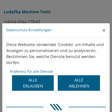
Indien
Ludačka Machine Tools
Lidická třída 179/47
Israel
370 01 České Budjovice
×
Datenschutz-Einstellungen
Tschechien
Italien
Diese Webseite verwendet 'Cookies' um Inhalte und
Herr Ing. Zbyněk Ludačka
Japan
Anzeigen zu personalisieren und zu analysieren.
zbynek(at)ludacka.cz
Bestimmen Sie, welche Dienste benutzt werden
+420 606 637 149
Kanada
dürfen.
http://www.ludacka.cz
Präferenz für alle Dienste
Kolumbien
ALLE
ALLE
Korea
ERLAUBEN
ABLEHNEN
Mexiko
Neuseeland