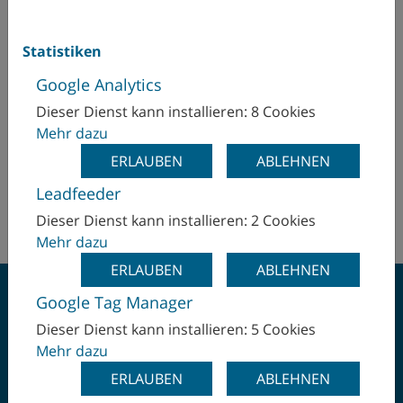
WFL Millturn Technologies GmbH & Co. KG
Niederlande
Wahringerstraße 36
Statistiken
4030 Linz
Norwegen
Google Analytics
Dieser Dienst kann installieren: 8 Cookies
Pavel Fuska
Peru
Mehr dazu
pavel.fuska(at)wfl.at
ERLAUBEN
ABLEHNEN
+421 90 170 98 47
Polen
Leadfeeder
www.wfl.at
Rumänien
Dieser Dienst kann installieren: 2 Cookies
Mehr dazu
Saudi-Arabien
ERLAUBEN
ABLEHNEN
Schweden
Google Tag Manager
Dieser Dienst kann installieren: 5 Cookies
Schweiz
Mehr dazu
EINMAL SPANNEN -
ERLAUBEN
ABLEHNEN
Singapur