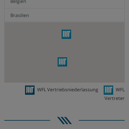
Belgien
Brasilien
Chile
China
Deutschland
Dänemark
Equador
WFL Vertriebsniederlassung
WFL
Vertreter
Finnland
Frankreich
Großbritannien