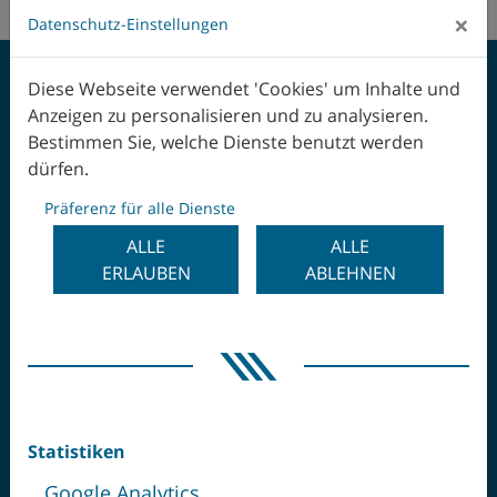
×
Datenschutz-Einstellungen
Diese Webseite verwendet 'Cookies' um Inhalte und
Anzeigen zu personalisieren und zu analysieren.
Bestimmen Sie, welche Dienste benutzt werden
dürfen.
Präferenz für alle Dienste
ALLE
ALLE
ERLAUBEN
ABLEHNEN
IMMER FÜR SIE ERREICHBAR ...
Service Hotline:
+43 732 6913 5000 I
hotline(at)wfl.at
I
Ersatzteile:
spares(at)wfl.at
Office After Market Sales:
Statistiken
+43 732 6913 0 I
ams(at)wfl.at
Google Analytics