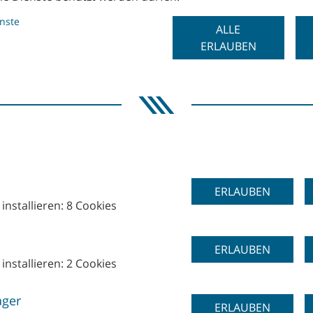
enste
ALLE
Retro-fit Solutions
ERLAUBEN
duktionslösung und in enger
Basierend auf unserem Ang
tmöglichen Ergebnisse zu
Ihnen eine interessante
r Umsetzbarkeit eines neuen
Gebrauchtmaschinen werd
Maschinenmodifikation an
gereinigt und eingehend au
reifen dabei auf unsere
Sie sparen nicht nur Zeit,
ERLAUBEN
installieren: 8 Cookies
ERLAUBEN
installieren: 2 Cookies
tial
ager
ERLAUBEN