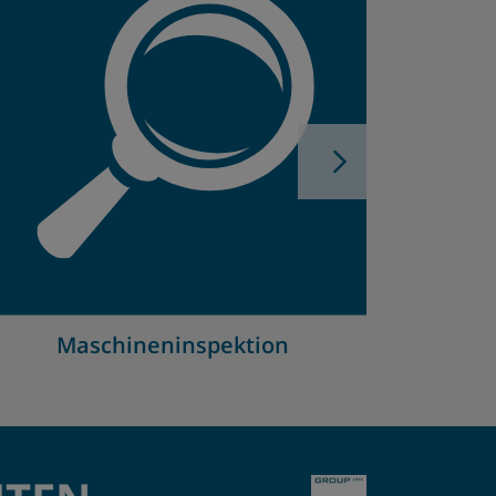
Navigation 
Maschineninspektion
Se