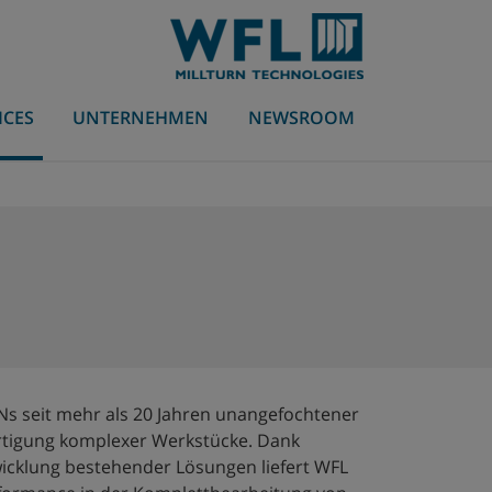
ICES
UNTERNEHMEN
NEWSROOM
Ns seit mehr als 20 Jahren unangefochtener
Bearbeitungstechnologien
ertigung komplexer Werkstücke. Dank
MILLTURN
Branchen
Ansprechpartner weltweit
myMILLTURN
wicklung bestehender Lösungen liefert WFL