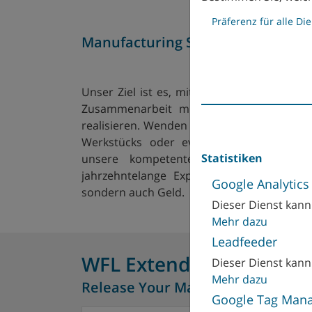
Präferenz für alle Di
Manufacturing Solutions
Unser Ziel ist es, mit einer perfekten Pro
Zusammenarbeit mit Ihnen stets die bes
realisieren. Wenden Sie sich bei Fragen zu
Werkstücks oder eventuell notwendigen 
Statistiken
unsere kompetenten Techniker. Wir g
jahrzehntelange Expertise zurück – und 
Google Analytics
sondern auch Geld.
Dieser Dienst kann 
Mehr dazu
Leadfeeder
WFL Extended Solutions
Dieser Dienst kann 
Mehr dazu
Release Your Manufacturing Poten
Google Tag Man