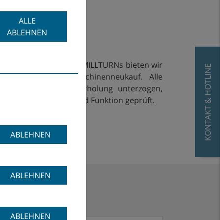
ALLE
ABLEHNEN
ebot an gebrauchten MILLTURNs bieten wir
KONTAKT & HOTLINE
 Alternative zum Maschinenneukauf. Alle
en einer Generalüberholung unterzogen,
f deren Genauigkeit und Funktion geprüft.
ABLEHNEN
ABLEHNEN
ABLEHNEN