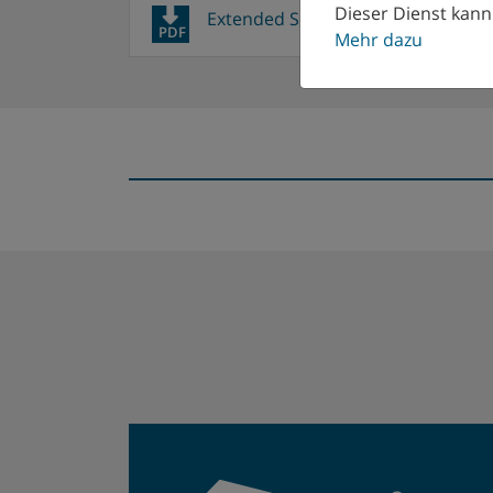
Dieser Dienst kann 
Extended Solutions Folder
PDF
Mehr dazu
WIR KÜMMERN 