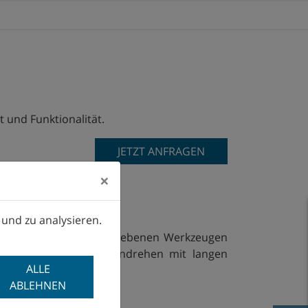
 und Funktionalität.
JETZT ANFRAGEN
×
 und zu analysieren.
lvern (auch mit angetriebenen Werkzeugen
terteilen, sowie Innendrehen mit langen
ALLE
ABLEHNEN