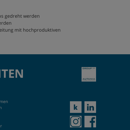
los gedreht werden
erden
eitung mit hochproduktiven
ITEN
hmen
m
r