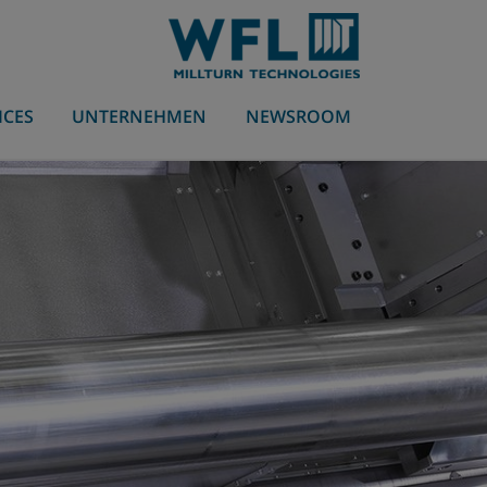
ICES
UNTERNEHMEN
NEWSROOM
Bearbeitungstechnologien
MILLTURN
Branchen
Ansprechpartner weltweit
myMILLTURN