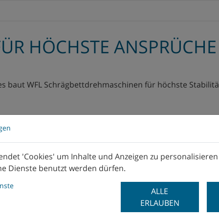
FÜR HÖCHSTE ANSPRÜCHE
 baut WFL Schrägbettdrehmaschinen für höchste Stabilität
ngen
ndet 'Cookies' um Inhalte und Anzeigen zu personalisieren
he Dienste benutzt werden dürfen.
ettdrehmaschinen mit einem oder mehreren Werkzeugrevo
g sowie Hochpräzisionsbearbeitung von Wellen- und Fut
enste
ALLE
ERLAUBEN