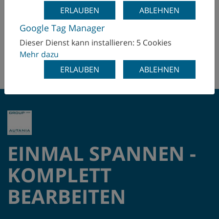
ERLAUBEN
ABLEHNEN
CNC-BEDIENSCHULUNG
Google Tag Manager
Dieser Dienst kann installieren: 5 Cookies
Mehr dazu
SERVICESCHULUNGEN
ERLAUBEN
ABLEHNEN
EINMAL SPANNEN -
KOMPLETT
BEARBEITEN