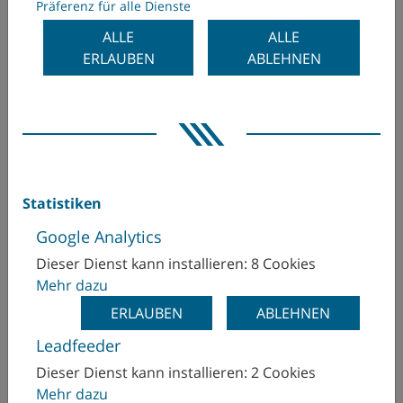
Präferenz für alle Dienste
Produktivität steigern
ALLE
ALLE
ERLAUBEN
ABLEHNEN
JETZT SCHULUNG ANFRAGEN
ONLINE TRAINING PAKETE
Statistiken
WFL REFRESH TRAINING
Google Analytics
Dieser Dienst kann installieren: 8 Cookies
Mehr dazu
CNC-
ERLAUBEN
ABLEHNEN
PROGRAMMIERSCHULUNGE
Leadfeeder
N
Dieser Dienst kann installieren: 2 Cookies
Mehr dazu