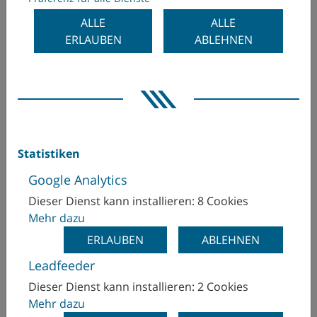
ALLE
ALLE
Hohe Qualitätsanforderungen, Profilgenauigkeit sowie
ERLAUBEN
ABLEHNEN
zuverlässige und flexible Bearbeitungslösungen sind
wesentliche Merkmale der Zahnradfertigung. Das
Verzahnen auf der MILLTURN bietet perfekte
Voraussetzungen für Ihre Fertigungsaufgaben.
Verzahnungslösungen von WFL bringen aufgrund
jahrelanger Entwicklung und Erfahrung enorme
Statistiken
Vorteile mit sich.
Google Analytics
Dieser Dienst kann installieren: 8 Cookies
Mehr dazu
ERLAUBEN
ABLEHNEN
TECtalk: FRAI
Leadfeeder
Dieser Dienst kann installieren: 2 Cookies
Mehr dazu