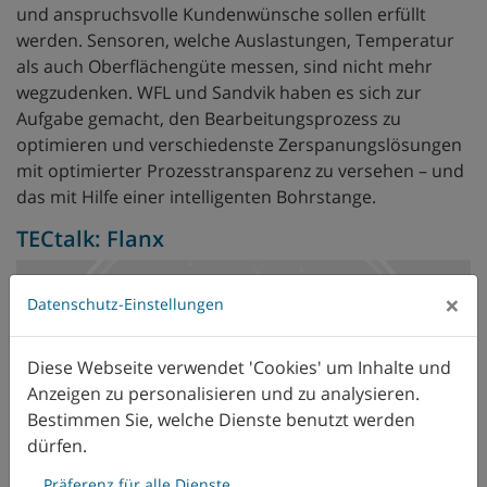
und anspruchsvolle Kundenwünsche sollen erfüllt
werden. Sensoren, welche Auslastungen, Temperatur
als auch Oberflächengüte messen, sind nicht mehr
wegzudenken. WFL und Sandvik haben es sich zur
Aufgabe gemacht, den Bearbeitungsprozess zu
optimieren und verschiedenste Zerspanungslösungen
mit optimierter Prozesstransparenz zu versehen – und
das mit Hilfe einer intelligenten Bohrstange.
TECtalk: Flanx
×
Datenschutz-Einstellungen
Diese Webseite verwendet 'Cookies' um Inhalte und
Anzeigen zu personalisieren und zu analysieren.
Bestimmen Sie, welche Dienste benutzt werden
dürfen.
Präferenz für alle Dienste