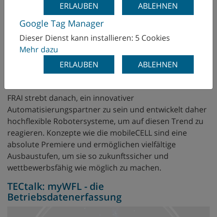
ERLAUBEN
ABLEHNEN
Google Tag Manager
Dieser Dienst kann installieren: 5 Cookies
Mehr dazu
ERLAUBEN
ABLEHNEN
FRAI strebt danach, ein innovativer
Automatisierungspartner zu sein und entwickelt daher
hochflexible Robotersysteme, um auf diesen Trend zu
reagieren. Konzepte wie die mobileCELL sind eine
absolute Premiere und ermöglichen vielfältige
Ausbaustufen, um sie so zukunftssicher und
wettbewerbsfähig wie möglich zu machen.
TECtalk: myWFL - die
Betriebsdatenerfassung