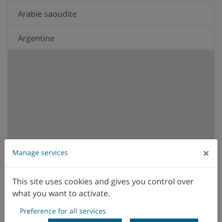
Arabie saoudite
Argentine
Australie
Autriche
Belgique
Brésil
×
Manage services
Canada
WFL Vertriebsniederlassung
WFL
Vertreter
This site uses cookies and gives you control over
Chili
what you want to activate.
Chine
Preference for all services