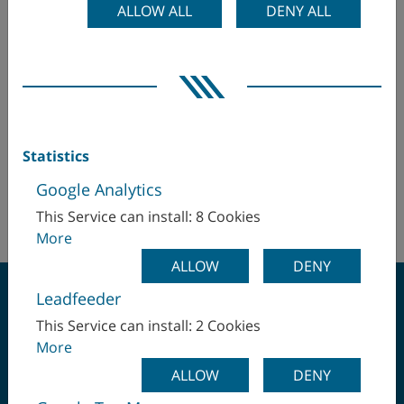
ALLOW ALL
DENY ALL
Colombie
Corée
WFL Millturn Technologies GmbH & Co. KG
Hr. Hakan Koc
Danemark
hakan.koc(at)wfl.at
+43 (732) 6913 2329
Espagne
Statistics
+43 (664) 8829 3559
Google Analytics
Finlande
http://www.wfl.at
This Service can install: 8 Cookies
More
France
ALLOW
DENY
Grande-Bretagne
Leadfeeder
This Service can install: 2 Cookies
Hongrie
More
UN SEUL SERRAGE –
Inde
ALLOW
DENY