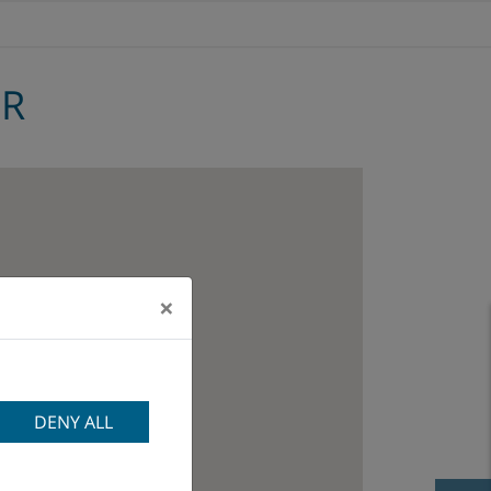
ER
×
DENY ALL