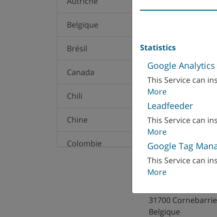
Autriche
Belgique
Statistics
Brésil
Google Analytics
Canada
This Service can ins
More
Chili
Leadfeeder
Chine
This Service can ins
More
Colombie
Google Tag Man
This Service can ins
Corée
WFL Millturn Tec
More
3 route d’Aussonn
Danemark
31700 Cornebarri
Belgique
Espagne