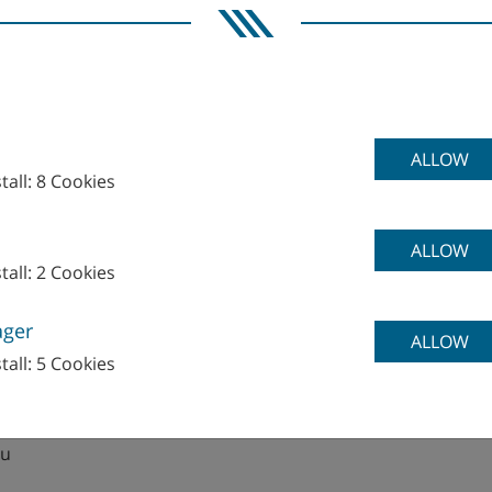
ALLOW
tall: 8 Cookies
WFL V
ALLOW
tall: 2 Cookies
ager
ALLOW
tall: 5 Cookies
hnologies Gmbh & Co. KG
e
eu