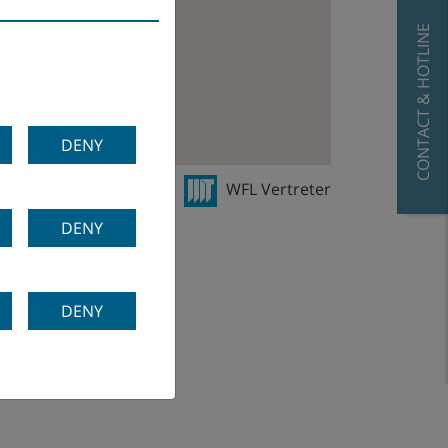
CONTACT & HOTLINE
DENY
ertriebsniederlassung
WFL Vertreter
DENY
DENY