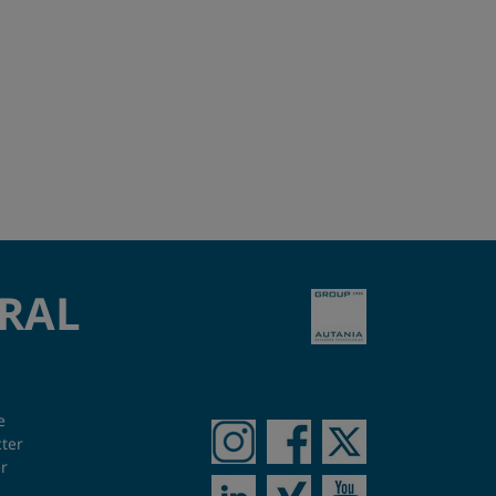
GRAL
e
ter
r