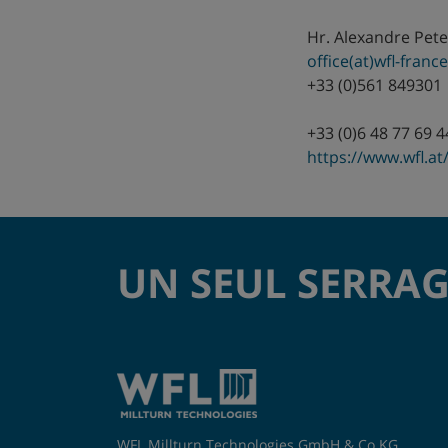
Hr. Alexandre Pete
Finlande
office(at)wfl-franc
+33 (0)561 849301
France
+33 (0)6 48 77 69 4
Grande-
https://www.wfl.at/
Bretagne
Hongrie
Inde
UN SEUL SERRAG
Israël
Italie
Japon
WFL Millturn Technologies GmbH & Co.KG