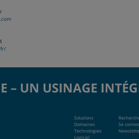
r
e.com
4
fr/
E – UN USINAGE INTÉ
Solutions
Recherch
Domaines
Se connec
Technologies
Newslette
Logiciel