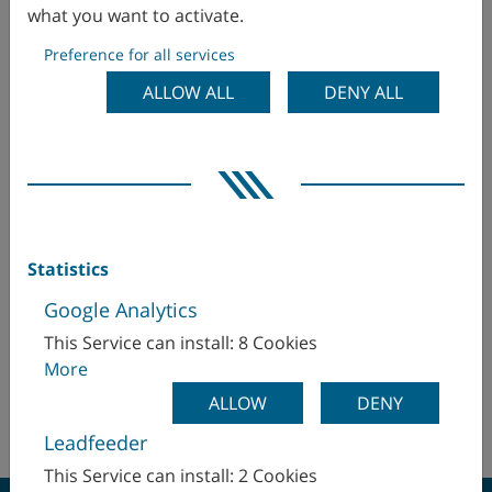
what you want to activate.
Colombie
Preference for all services
Corée
WFL MILLTURN TECHNOLOGIES GmbH&Co. KG
ALLOW ALL
DENY ALL
F7K, Oriental Kenzo Business Building No.48
Danemark
Dongzhimenwai Street
100027 Beijing
Espagne
Dongcheng District
Chine
Finlande
Statistics
Ms. Jessie Liu
France
jessie.liu(at)wfl-china.com
Google Analytics
+86 (139) 11761679
This Service can install: 8 Cookies
Grande-Bretagne
More
+86 (10) 8454 9631
Hongrie
ALLOW
DENY
http://www.wfl-china.com
Leadfeeder
Inde
This Service can install: 2 Cookies