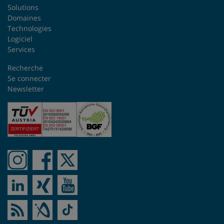
Roumanie
Solutions
Domaines
République tchèque
Technologies
Logiciel
Services
Singapour
Recherche
Slovaquie
Se connecter
Newsletter
Suisse
Suède
Taïwan
Turquie
Ukraine