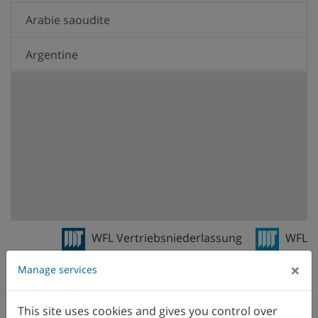
Arabie saoudite
Argentine
Australie
Autriche
Belgique
Brésil
Canada
WFL Vertriebsniederlassung
WFL
Vertreter
Chili
×
Manage services
Chine
This site uses cookies and gives you control over