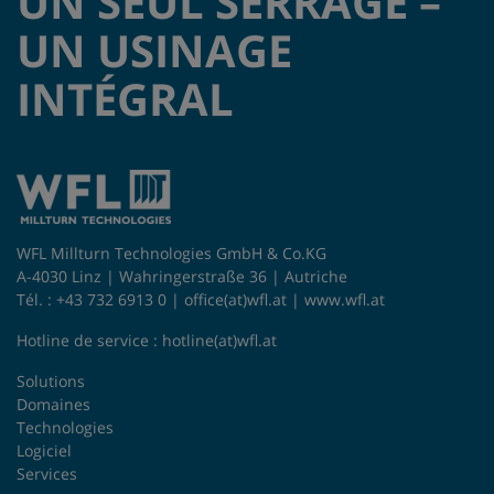
UN SEUL SERRAGE –
UN USINAGE
INTÉGRAL
WFL Millturn Technologies GmbH & Co.KG
A-4030 Linz | Wahringerstraße 36 | Autriche
Tél. : +43 732 6913 0 |
office(at)wfl.at
|
www.wfl.at
Hotline de service :
hotline(at)wfl.at
Solutions
Domaines
Technologies
Logiciel
Services