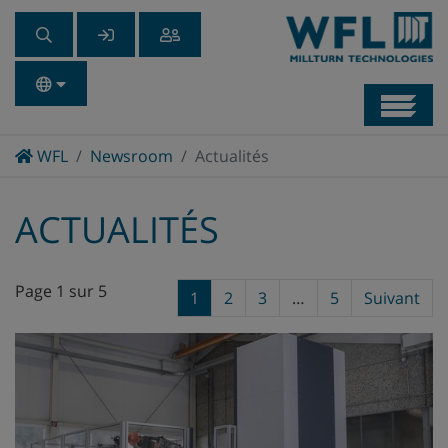
Navb
Home
WFL
Newsroom
Actualités
ACTUALITÉS
Page 1 sur 5
1
2
3
…
5
Suivant