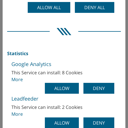
ALLOW ALL
DENY ALL
Obtenez bien plus qu’une machine :
un partenaire pour la vie.
Nous vous proposons de découvrir le compte
rendu de notre entretien avec Christian
Statistics
Jagersberger, Directeur commercial de WFL. WFL
Google Analytics
n’a jamais considéré…
This Service can install: 8 Cookies
More
EN SAVOIR PLUS
ALLOW
DENY
Leadfeeder
This Service can install: 2 Cookies
More
ALLOW
DENY