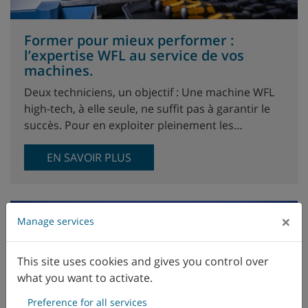
Former pour mieux performer :
l’expertise WFL au service de vos
machines.
Deux techniciens, un objectif : Une machine WFL
high-tech, à elle seule, ne suffit pas à garantir le
succès. Pour en exploiter pleinement les…
EN SAVOIR PLUS
×
Manage services
This site uses cookies and gives you control over
what you want to activate.
Preference for all services