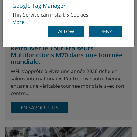
Google Tag Manager
This Service can install: 5 Cookies
More
ALLOW
DENY
Retrouvez le Tour-Fraiseurs
Multifonctions M70 dans une tournée
mondiale.
WFL s'apprête à vivre une année 2026 riche en
salons internationaux. L’entreprise autrichienne
entame une véritable tournée mondiale avec son
centre…
EN SAVOIR PLUS