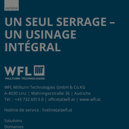
UN SEUL SERRAGE –
UN USINAGE
INTÉGRAL
WFL Millturn Technologies GmbH & Co.KG
A-4030 Linz | Wahringerstraße 36 | Autriche
Tél. : +43 732 6913 0 |
office(at)wfl.at
|
www.wfl.at
Hotline de service :
hotline(at)wfl.at
Solutions
Domaines