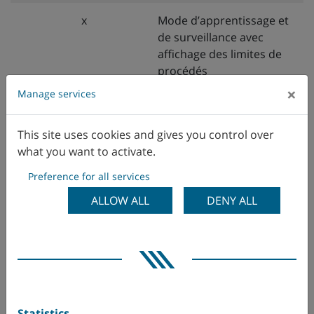
x
Mode d’apprentissage et
de surveillance avec
affichage des limites de
procédés
×
Manage services
x
Capteur de vibrations de
la broche de fraisage (y
This site uses cookies and gives you control over
compris valeur
what you want to activate.
caractéristique des
paliers de roulement gSE)
Preference for all services
ALLOW ALL
DENY ALL
x
Fonction de détection de
l’usure de l’outil et arrêt
automatique en cas de
détection de rupture
d’outil
x
Fonction de détection de
Statistics