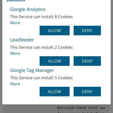
changements de force
Google Analytics
rapides et importants
(surveillance dynamique)
This Service can install: 8 Cookies
More
x
Surveillance de la bande
ALLOW
DENY
de tolérance de
Leadfeeder
l’évolution temporelle des
signaux de procédés
This Service can install: 2 Cookies
(limites adaptatives)
More
ALLOW
DENY
x
L’intégration de capteurs
Google Tag Manager
externes dans la
surveillance de procédé
This Service can install: 5 Cookies
permet par exemple la
More
surveillance et
ALLOW
DENY
l’enregistrement des
données de puissance
+
des outils Silent tools
ou