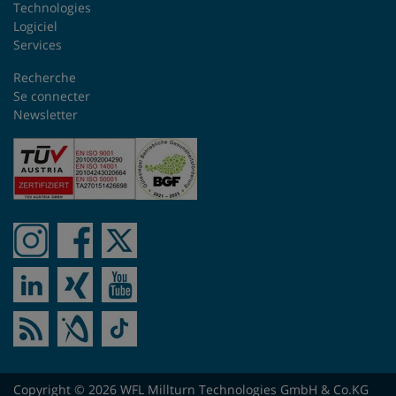
Roumanie
Technologies
Logiciel
Services
République tchèque
Recherche
Singapour
Se connecter
Newsletter
Slovaquie
Suisse
Suède
Taïwan
Turquie
Ukraine
Copyright © 2026 WFL Millturn Technologies GmbH & Co.KG