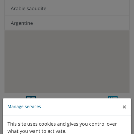
Arabie saoudite
Argentine
Australie
Autriche
Belgique
Brésil
Canada
WFL Vertriebsniederlassung
WFL
×
Manage services
Vertreter
Chili
This site uses cookies and gives you control over
Chine
what you want to activate.