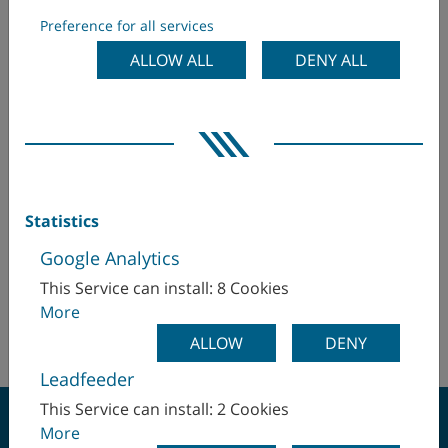
Colombie
Preference for all services
ALLOW ALL
DENY ALL
Corée
WFL Millturn Technologies GmbH & Co. KG
WFL Millturn Technologies do Brasil Ltda.
Danemark
Équateur
Espagne
Hr. Ivan Prando
Finlande
Statistics
WFL Millturn Technologies do Brasil Ltda.
+55 (19) 3454 0461
Google Analytics
France
This Service can install: 8 Cookies
+55 (11) 98187 5541
More
Grande-Bretagne
http://www.wfl.at
ALLOW
DENY
Hongrie
Leadfeeder
This Service can install: 2 Cookies
Inde
More