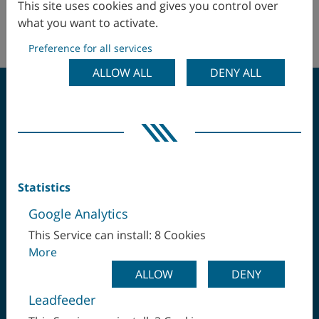
This site uses cookies and gives you control over
イギリス
what you want to activate.
No agents in this area.
イスラエル
Preference for all services
ALLOW ALL
DENY ALL
イタリア
インド
ワンチャッキングで最
ウクライナ
終工程まで
エクアドル
Statistics
Google Analytics
エジプト
This Service can install: 8 Cookies
More
オランダ
ALLOW
DENY
オーストラリア
WFL Millturn Technologies GmbH & Co.KG
Leadfeeder
A-4030 Linz | Wahringerstraße 36 | オーストリア