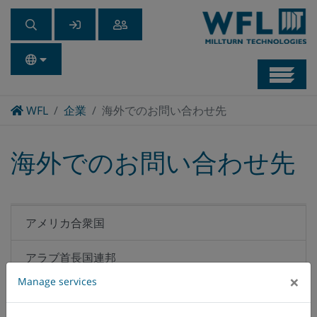
Navb
Home
WFL
企業
海外でのお問い合わせ先
海外でのお問い合わせ先
アメリカ合衆国
アラブ首長国連邦
×
Manage services
アルゼンチン