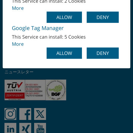
This Service can install: 2 Cookies
電話+43 732 6913 0 |
office(at)wfl.at
|
www.wfl.at
オーストリア
More
サービスホットライン：
hotline(at)wfl.at
カナダ
ALLOW
DENY
ソリューション
Google Tag Manager
業種
コロンビア
テクノロジー
This Service can install: 5 Cookies
ソフトウェア
More
サウジアラビア
サービス
ALLOW
DENY
検索
シンガポール
ログイン
ニュースレター
スイス
スウェーデン
スペイン
スロバキア